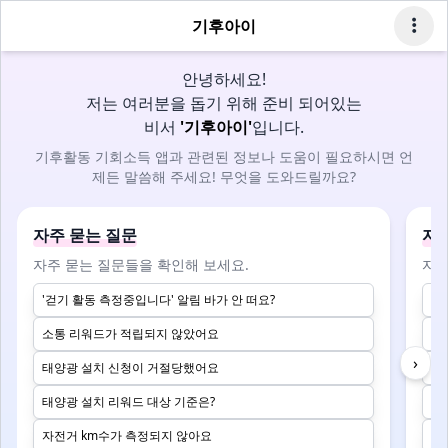
기후아이
안녕하세요!
저는 여러분을 돕기 위해 준비 되어있는
비서
'기후아이'
입니다.
기후활동 기회소득 앱과 관련된 정보나 도움이 필요하시면 언
제든 말씀해 주세요! 무엇을 도와드릴까요?
자주 묻는 질문
자주
자주 묻는 질문들을 확인해 보세요.
자주
'걷기 활동 측정중입니다' 알림 바가 안 떠요?
기
소통 리워드가 적립되지 않았어요
미
›
태양광 설치 신청이 거절당했어요
텀
태양광 설치 리워드 대상 기준은?
리
자전거 km수가 측정되지 않아요
고